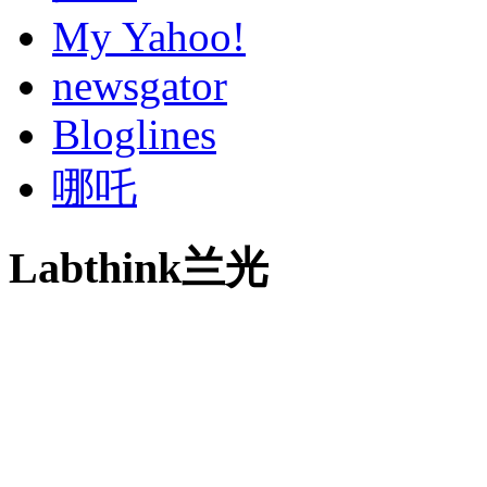
My Yahoo!
newsgator
Bloglines
哪吒
Labthink兰光