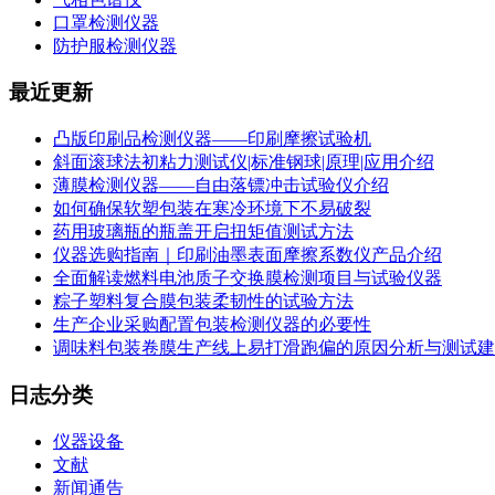
口罩检测仪器
防护服检测仪器
最近更新
凸版印刷品检测仪器——印刷摩擦试验机
斜面滚球法初粘力测试仪|标准钢球|原理|应用介绍
薄膜检测仪器——自由落镖冲击试验仪介绍
如何确保软塑包装在寒冷环境下不易破裂
药用玻璃瓶的瓶盖开启扭矩值测试方法
仪器选购指南｜印刷油墨表面摩擦系数仪产品介绍
全面解读燃料电池质子交换膜检测项目与试验仪器
粽子塑料复合膜包装柔韧性的试验方法
生产企业采购配置包装检测仪器的必要性
调味料包装卷膜生产线上易打滑跑偏的原因分析与测试建
日志分类
仪器设备
文献
新闻通告