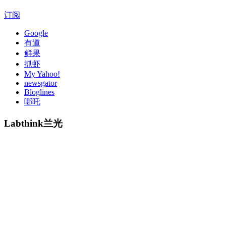
订阅
Google
有道
鲜果
抓虾
My Yahoo!
newsgator
Bloglines
哪吒
Labthink兰光