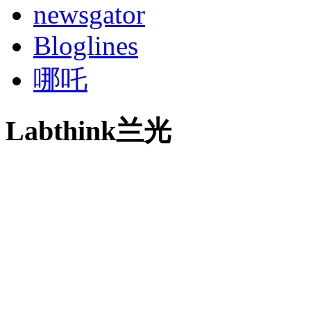
newsgator
Bloglines
哪吒
Labthink兰光