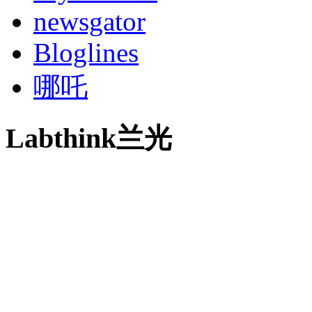
newsgator
Bloglines
哪吒
Labthink兰光