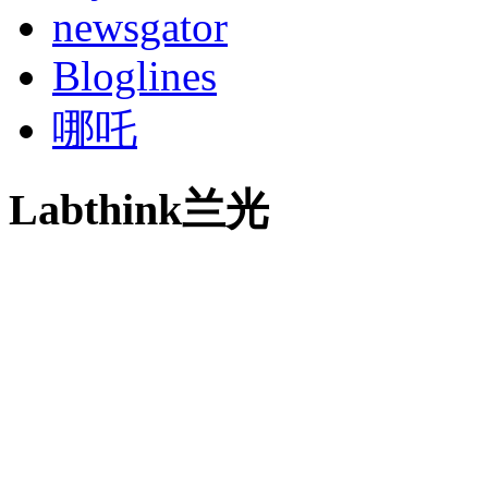
newsgator
Bloglines
哪吒
Labthink兰光