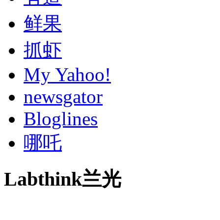
鲜果
抓虾
My Yahoo!
newsgator
Bloglines
哪吒
Labthink兰光