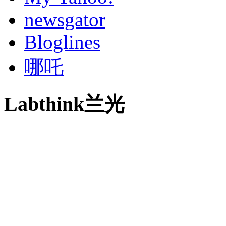
newsgator
Bloglines
哪吒
Labthink兰光