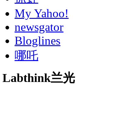
My Yahoo!
newsgator
Bloglines
哪吒
Labthink兰光