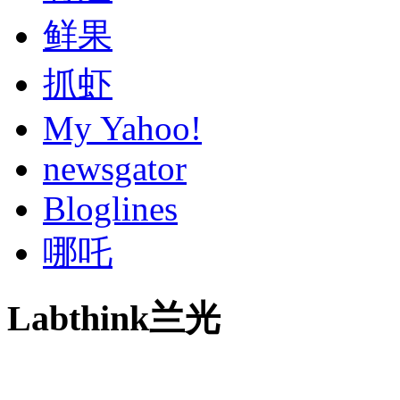
鲜果
抓虾
My Yahoo!
newsgator
Bloglines
哪吒
Labthink兰光