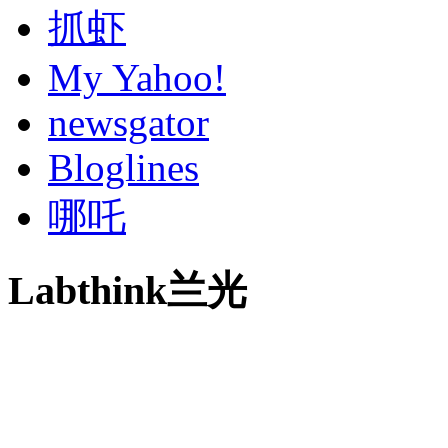
抓虾
My Yahoo!
newsgator
Bloglines
哪吒
Labthink兰光