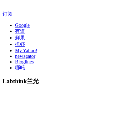
订阅
Google
有道
鲜果
抓虾
My Yahoo!
newsgator
Bloglines
哪吒
Labthink兰光