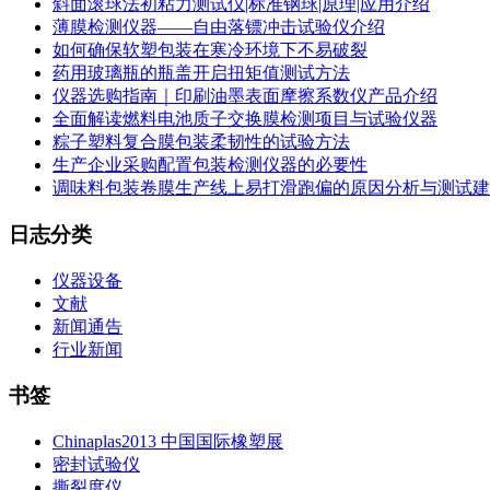
斜面滚球法初粘力测试仪|标准钢球|原理|应用介绍
薄膜检测仪器——自由落镖冲击试验仪介绍
如何确保软塑包装在寒冷环境下不易破裂
药用玻璃瓶的瓶盖开启扭矩值测试方法
仪器选购指南｜印刷油墨表面摩擦系数仪产品介绍
全面解读燃料电池质子交换膜检测项目与试验仪器
粽子塑料复合膜包装柔韧性的试验方法
生产企业采购配置包装检测仪器的必要性
调味料包装卷膜生产线上易打滑跑偏的原因分析与测试建
日志分类
仪器设备
文献
新闻通告
行业新闻
书签
Chinaplas2013 中国国际橡塑展
密封试验仪
撕裂度仪