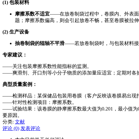
(1)
包装材料
摩擦系数不适宜
——在放卷制袋过程中，卷膜内、外表面
题；摩擦系数偏高，则会引起放卷不畅，甚至卷膜被拉伸
(2)
生产设备
抽卷制袋的辊轴不平滑
——若放卷制袋时，与包装材料接
专家建议：
——关注包装摩擦系数性能指标的监测。
——爽滑剂、开口剂等小分子物质的添加量应适宜；定期对各
典型质量案例：
——检测样品：某保健品包装用卷膜（客户反映该卷膜易出现
——针对性检测项目：摩擦系数。
——试验结果：该卷膜的静摩擦系数最大值为0.201，最小值为0
要原因。
分类:
文献
评论 (0)
发表评论