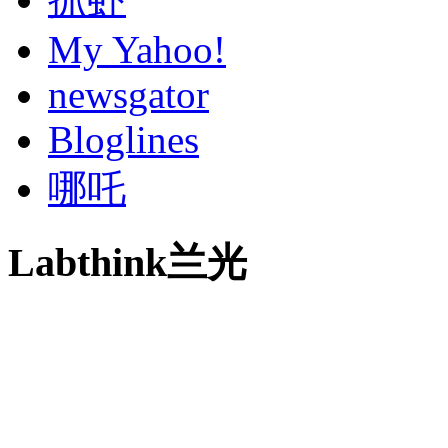
My Yahoo!
newsgator
Bloglines
哪吒
Labthink兰光