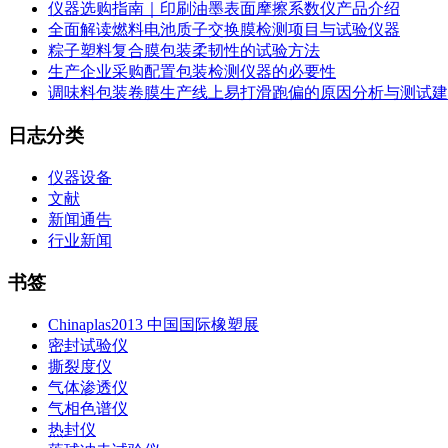
仪器选购指南｜印刷油墨表面摩擦系数仪产品介绍
全面解读燃料电池质子交换膜检测项目与试验仪器
粽子塑料复合膜包装柔韧性的试验方法
生产企业采购配置包装检测仪器的必要性
调味料包装卷膜生产线上易打滑跑偏的原因分析与测试建
日志分类
仪器设备
文献
新闻通告
行业新闻
书签
Chinaplas2013 中国国际橡塑展
密封试验仪
撕裂度仪
气体渗透仪
气相色谱仪
热封仪