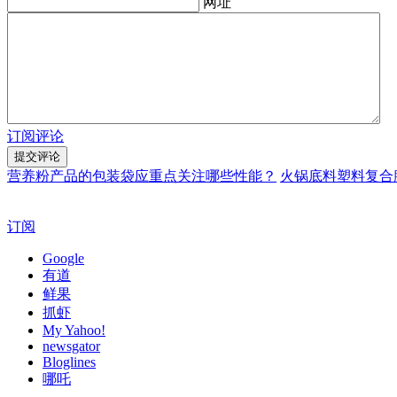
网址
订阅评论
营养粉产品的包装袋应重点关注哪些性能？
火锅底料塑料复合
订阅
Google
有道
鲜果
抓虾
My Yahoo!
newsgator
Bloglines
哪吒