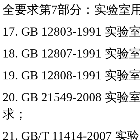
全要求第7部分：实验室
17. GB 12803-199
18. GB 12807-199
19. GB 12808-19
20. GB 21549-20
求；
21. GB/T 11414-20