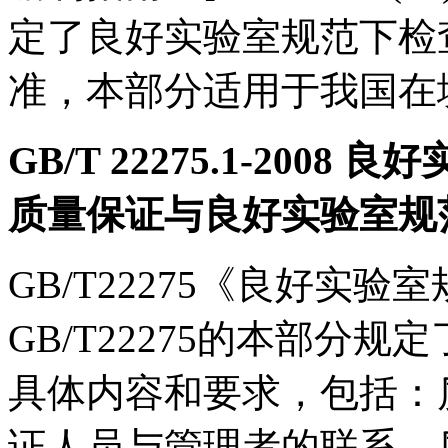
定了良好实验室规范下检
准，本部分适用于我国在
GB/T 22275.1-2008
良好
质量保证与良好实验室规
GB/T22275《良好实
GB/T22275的本部分
具体内容和要求，包括：
证人员与管理者的联系、