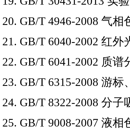
19. GB/T 30431-20
20. GB/T 4946-2008
21. GB/T 6040-200
22. GB/T 6041-200
23. GB/T 6315-20
24. GB/T 8322-200
25. GB/T 9008-20