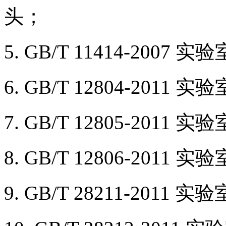
头；
5. GB/T 11414-200
6. GB/T 12804-201
7. GB/T 12805-201
8. GB/T 12806-20
9. GB/T 28211-20