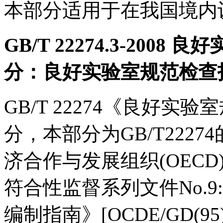
本部分适用于在我国境内
GB/T 22274.3-2008
良好
分：良好实验室规范检查
GB/T 22274《良好
分，本部分为GB/T222
济合作与发展组织(OECD
符合性监督系列文件No.
编制指南》[OCDE/GD(95