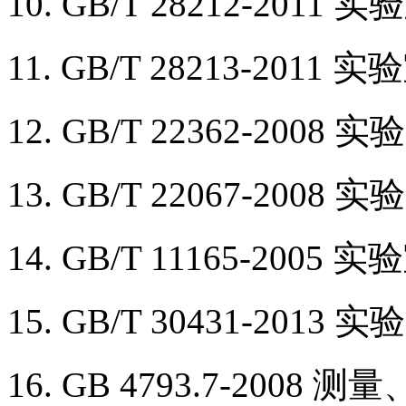
10. GB/T 28212-20
11. GB/T 28213-20
12. GB/T 22362-20
13. GB/T 22067-2
14. GB/T 11165-2005
15. GB/T 30431-20
16. GB 4793.7-20