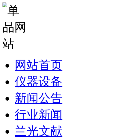
网站首页
仪器设备
新闻公告
行业新闻
兰光文献