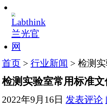
首页
>
行业新闻
> 检测
检测实验室常用标准文
2022年9月16日
发表评论