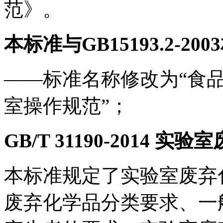
范》。
本标准与
GB15193.2-2003
——标准名称修改为“食
室操作规范”；
GB/T 31190-2014
实验室
本标准规定了实验室废弃
废弃化学品分类要求、一