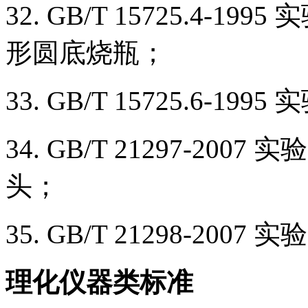
32. GB/T 15725.4
形圆底烧瓶；
33. GB/T 15725.6-
34. GB/T 21297-2
头；
35. GB/T 21298-20
理化仪器类标准