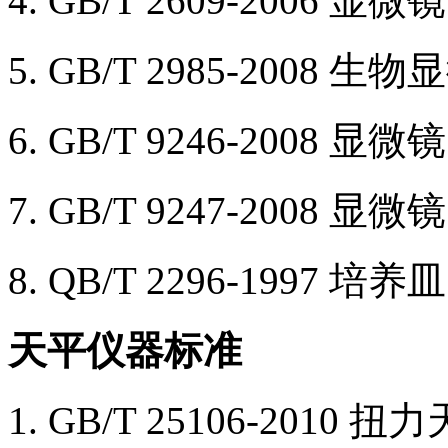
4. GB/T 2609-2006 
5. GB/T 2985-2008 生
6. GB/T 9246-2008 
7. GB/T 9247-2008 
8. QB/T 2296-1997 培养
天平仪器标准
1. GB/T 25106-2010 