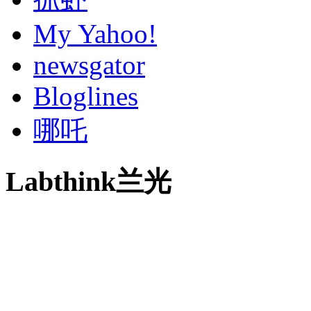
My Yahoo!
newsgator
Bloglines
哪吒
Labthink兰光