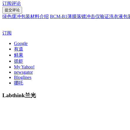
订阅评论
绿色缓冲包装材料介绍
BCM-B1薄膜落镖冲击仪验证洗衣液
订阅
Google
有道
鲜果
抓虾
My Yahoo!
newsgator
Bloglines
哪吒
Labthink兰光