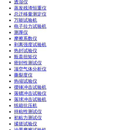
透湿仪
蒸发残渣恒重仪
总迁移量测定仪
万能试验机
电子拉力试验机
测厚仪
摩擦系数仪
剥离强度试验机
热封试验仪
瓶盖扭矩仪
密封性测试仪
顶空气体分析仪
撕裂度仪
热缩试验仪
摆锤冲击试验机
落镖冲击试验仪
落球冲击试验机
纸箱抗压机
持粘性测试仪
初粘力测试仪
揉搓试验仪
油墨摩擦试验机