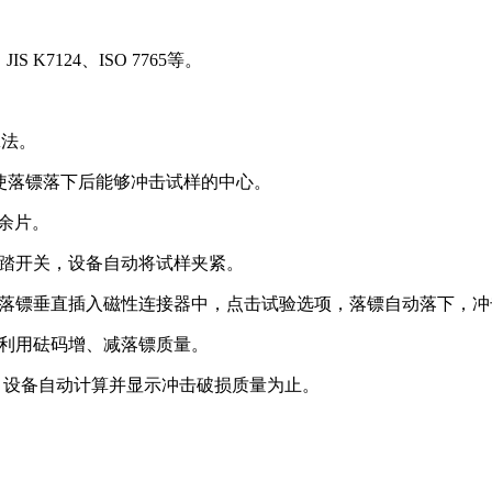
S K7124、ISO 7765等。
A法。
调支架，使落镖落下后能够冲击试样的中心。
0余片。
脚踏开关，设备自动将试样夹紧。
量的落镖垂直插入磁性连接器中，点击试验选项，落镖自动落下，
，利用砝码增、减落镖质量。
到要求，设备自动计算并显示冲击破损质量为止。