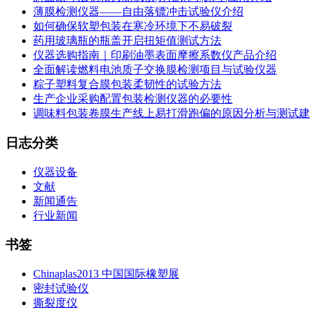
薄膜检测仪器——自由落镖冲击试验仪介绍
如何确保软塑包装在寒冷环境下不易破裂
药用玻璃瓶的瓶盖开启扭矩值测试方法
仪器选购指南｜印刷油墨表面摩擦系数仪产品介绍
全面解读燃料电池质子交换膜检测项目与试验仪器
粽子塑料复合膜包装柔韧性的试验方法
生产企业采购配置包装检测仪器的必要性
调味料包装卷膜生产线上易打滑跑偏的原因分析与测试建
日志分类
仪器设备
文献
新闻通告
行业新闻
书签
Chinaplas2013 中国国际橡塑展
密封试验仪
撕裂度仪