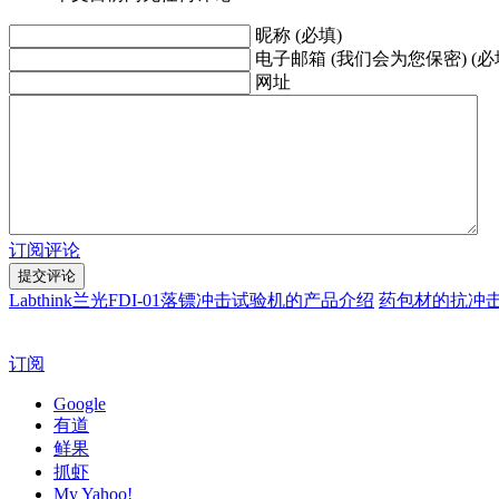
昵称 (必填)
电子邮箱 (我们会为您保密) (必
网址
订阅评论
Labthink兰光FDI-01落镖冲击试验机的产品介绍
药包材的抗冲
订阅
Google
有道
鲜果
抓虾
My Yahoo!