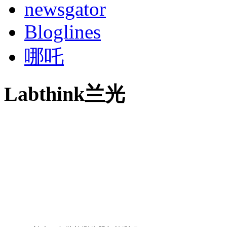
newsgator
Bloglines
哪吒
Labthink兰光