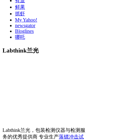
有道
鲜果
抓虾
My Yahoo!
newsgator
Bloglines
哪吒
Labthink兰光
Labthink兰光，包装检测仪器与检测服
务的优秀提供商 专业生产
落镖冲击试