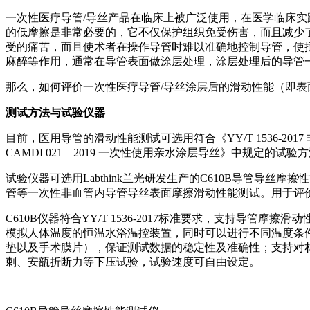
一次性医疗导管/导丝产品在临床上被广泛使用，在医学临床
的低摩擦是非常必要的，它不仅保护组织免受伤害，而且减少
受的痛苦，而且使术者在操作导管时难以准确地控制导管，使
麻醉等作用，通常在导管表面做涂层处理，涂层处理后的导管一
那么，如何评价一次性医疗导管/导丝涂层后的滑动性能（即表
测试方法与试验仪器
目前，医用导管的滑动性能测试可选用符合《YY/T 1536-
CAMDI 021—2019 一次性使用亲水涂层导丝》中规定的试
试验仪器可选用Labthink兰光研发生产的C610B导管
管等一次性非血管内导管导丝表面摩擦滑动性能测试。用于评价
C610B仪器符合YY/T 1536-2017标准要求，支持导管
模拟人体温度的恒温水浴温控装置，同时可以进行不同温度条
垫以及手术膜片），保证测试数据的稳定性及准确性；支持对
刺、安瓿折断力等下压试验，试验速度可自由设定。