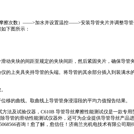
摩擦次数）——>加水并设置温控——>安装导管夹片并调整导管
谱如下图所示：
个滑动夹块的间距至规定的夹块间距，然后紧固夹片，确保导管
试验仪的上夹具夹持导管的头端。将导管的其余部分插入到装满水
数。
于位移的曲线。取曲线上导管管身浸湿段的平均力值报告结果。
方法及试验仪器，C610B 导管导丝摩擦性能测试仪是一款专
的企业，除导管的滑动性能测试仪器外，还可为企业提供导管导丝产
电0531-85068566咨询！愈了解，愈信任！济南兰光机电技术有