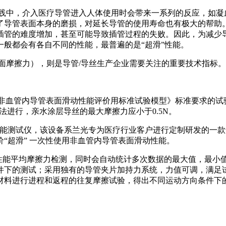
实践中，介入医疗导管进入人体使用时会带来一系列的反应，如凝
了导管表面本身的磨损，对延长导管的使用寿命也有极大的帮助
插管的难度增加，甚至可能导致插管过程的失败。因此，为减少
般都会有各自不同的性能，最普遍的是“超滑”性能。
面摩擦力），则是导管/导丝生产企业需要关注的重要技术指标。
2017 非血管内导管表面滑动性能评价用标准试验模型》标准要求
验方法进行，亲水涂层导丝的最大摩擦力应小于0.5N。
导丝摩擦性能测试仪，该设备系兰光专为医疗行业客户进行定制研发
“超滑” 一次性使用非血管内导管表面滑动性能。
摩擦滑动性能平均摩擦力检测，同时会自动统计多次数据的最大值，最小值
件下的测试；采用独有的导管夹片加持力系统，力值可调，满足
材料进行进程和返程的往复摩擦试验，得出不同运动方向条件下