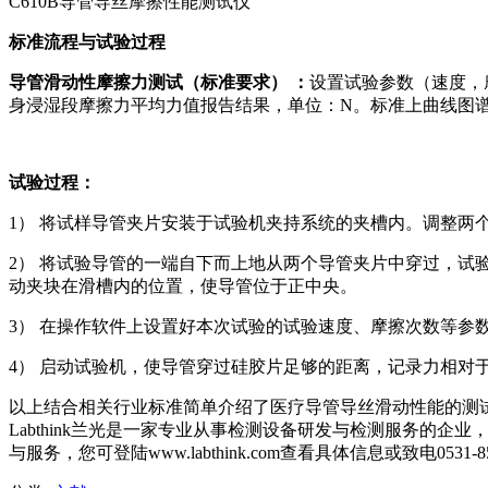
C610B导管导丝摩擦性能测试仪
标准流程与试验过程
导管滑动性摩擦力测试
（标准要求）
：
设置试验参数（速度，
身浸湿段摩擦力平均力值报告结果，单位：N。标准上曲线图
试验过程：
1） 将试样导管夹片安装于试验机夹持系统的夹槽内。调整两
2） 将试验导管的一端自下而上地从两个导管夹片中穿过，
动夹块在滑槽内的位置，使导管位于正中央。
3） 在操作软件上设置好本次试验的试验速度、摩擦次数等参
4） 启动试验机，使导管穿过硅胶片足够的距离，记录力相对
以上结合相关行业标准简单介绍了医疗导管导丝滑动性能的测试
Labthink兰光是一家专业从事检测设备研发与检测服务
与服务，您可登陆www.labthink.com查看具体信息或致