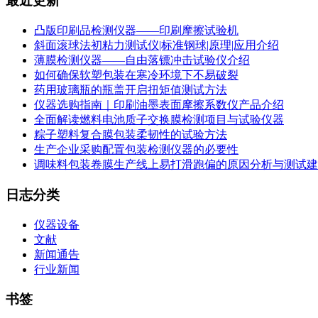
最近更新
凸版印刷品检测仪器——印刷摩擦试验机
斜面滚球法初粘力测试仪|标准钢球|原理|应用介绍
薄膜检测仪器——自由落镖冲击试验仪介绍
如何确保软塑包装在寒冷环境下不易破裂
药用玻璃瓶的瓶盖开启扭矩值测试方法
仪器选购指南｜印刷油墨表面摩擦系数仪产品介绍
全面解读燃料电池质子交换膜检测项目与试验仪器
粽子塑料复合膜包装柔韧性的试验方法
生产企业采购配置包装检测仪器的必要性
调味料包装卷膜生产线上易打滑跑偏的原因分析与测试建
日志分类
仪器设备
文献
新闻通告
行业新闻
书签