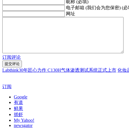
昵称 (必填)
电子邮箱 (我们会为您保密) (必
网址
订阅评论
Labthink30年匠心力作 C130H气体渗透测试系统正式上市
化妆
订阅
Google
有道
鲜果
抓虾
My Yahoo!
newsgator