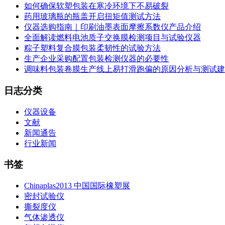
如何确保软塑包装在寒冷环境下不易破裂
药用玻璃瓶的瓶盖开启扭矩值测试方法
仪器选购指南｜印刷油墨表面摩擦系数仪产品介绍
全面解读燃料电池质子交换膜检测项目与试验仪器
粽子塑料复合膜包装柔韧性的试验方法
生产企业采购配置包装检测仪器的必要性
调味料包装卷膜生产线上易打滑跑偏的原因分析与测试建
日志分类
仪器设备
文献
新闻通告
行业新闻
书签
Chinaplas2013 中国国际橡塑展
密封试验仪
撕裂度仪
气体渗透仪