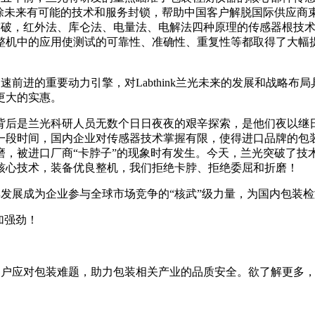
破除未来有可能的技术和服务封锁，帮助中国客户解脱国际供应商
重大突破，红外法、库仑法、电量法、电解法四种原理的传感器根技术
整机中的应用使测试的可靠性、准确性、重复性等都取得了大幅
、加速前进的重要动力引擎，对Labthink兰光未来的发展和战
更大的实惠。
背后是兰光科研人员无数个日日夜夜的艰辛探索，是他们夜以继
一段时间，国内企业对传感器技术掌握有限，使得进口品牌的包
磨，被进口厂商“卡脖子”的现象时有发生。今天，兰光突破了技
核心技术，装备优良整机，我们拒绝卡脖、拒绝委屈和折磨！
，使其发展成为企业参与全球市场竞争的“核武”级力量，为国内包
加强劲！
助客户应对包装难题，助力包装相关产业的品质安全。欲了解更多，请关