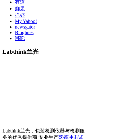
有道
鲜果
抓虾
My Yahoo!
newsgator
Bloglines
哪吒
Labthink兰光
Labthink兰光，包装检测仪器与检测服
务的优秀提供商 专业生产
落镖冲击试