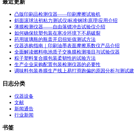
最近更新
凸版印刷品检测仪器——印刷摩擦试验机
斜面滚球法初粘力测试仪|标准钢球|原理|应用介绍
薄膜检测仪器——自由落镖冲击试验仪介绍
如何确保软塑包装在寒冷环境下不易破裂
药用玻璃瓶的瓶盖开启扭矩值测试方法
仪器选购指南｜印刷油墨表面摩擦系数仪产品介绍
全面解读燃料电池质子交换膜检测项目与试验仪器
粽子塑料复合膜包装柔韧性的试验方法
生产企业采购配置包装检测仪器的必要性
调味料包装卷膜生产线上易打滑跑偏的原因分析与测试建
日志分类
仪器设备
文献
新闻通告
行业新闻
书签