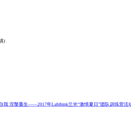
填)
自我 涅槃重生——2017年Labthink兰光“激情夏日”团队训练营活