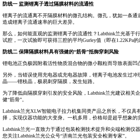
防线一 监测锂离子透过隔膜材料的流通性
锂离子的流通离不开隔膜材料的微孔结构。微孔，犹如一条通
造成锂离子流通速率的巨大差异。
那么，如何能直观的监测锂离子的流通性？Labthink兰光
试腔，一次试验即可获得三腔的平均Gurley值（即在1.22KPa
防线二 保障隔膜材料具有强健的“筋骨”抵御穿刺风险
锂电池正负极因附着活性物质混合物的微小颗粒而导致表面凹
另外，当错误使用充电器或充电器故障，锂离子电池发生过冲
晶——锂枝晶，极易刺穿隔膜，发生短路。
为了降低由隔膜穿刺引发的安全风险，Labthink兰光建
健“筋骨”。
Labthink兰光XLW智能电子拉力机集同类产品之所长，
择，实现仪器功能的大变身。一机多用，价格却是超乎想象的
Labthink兰光一直致力于通过包装检测技术提升和尖端
您关注Labthink兰光公众号“济南兰光包装安全检测专家”。