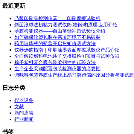
最近更新
凸版印刷品检测仪器——印刷摩擦试验机
斜面滚球法初粘力测试仪|标准钢球|原理|应用介绍
薄膜检测仪器——自由落镖冲击试验仪介绍
如何确保软塑包装在寒冷环境下不易破裂
药用玻璃瓶的瓶盖开启扭矩值测试方法
仪器选购指南｜印刷油墨表面摩擦系数仪产品介绍
全面解读燃料电池质子交换膜检测项目与试验仪器
粽子塑料复合膜包装柔韧性的试验方法
生产企业采购配置包装检测仪器的必要性
调味料包装卷膜生产线上易打滑跑偏的原因分析与测试建
日志分类
仪器设备
文献
新闻通告
行业新闻
书签