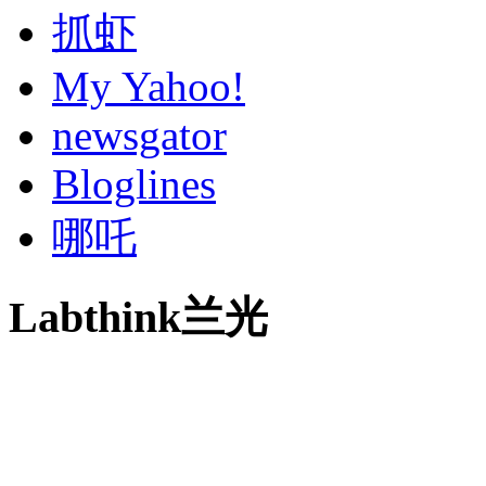
抓虾
My Yahoo!
newsgator
Bloglines
哪吒
Labthink兰光