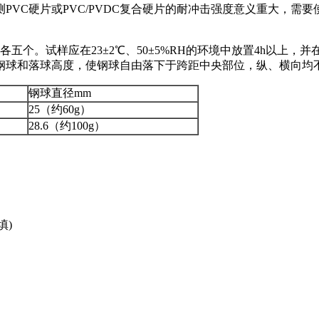
硬片或PVC/PVDC复合硬片的耐冲击强度意义重大，需要使用
五个。试样应在23±2℃、50±5%RH的环境中放置4h以上，
取钢球和落球高度，使钢球自由落下于跨距中央部位，纵、横向均
钢球直径mm
25（约60g）
28.6（约100g）
填)