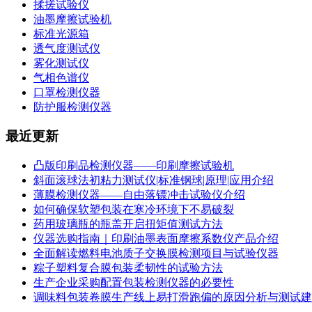
揉搓试验仪
油墨摩擦试验机
标准光源箱
透气度测试仪
雾化测试仪
气相色谱仪
口罩检测仪器
防护服检测仪器
最近更新
凸版印刷品检测仪器——印刷摩擦试验机
斜面滚球法初粘力测试仪|标准钢球|原理|应用介绍
薄膜检测仪器——自由落镖冲击试验仪介绍
如何确保软塑包装在寒冷环境下不易破裂
药用玻璃瓶的瓶盖开启扭矩值测试方法
仪器选购指南｜印刷油墨表面摩擦系数仪产品介绍
全面解读燃料电池质子交换膜检测项目与试验仪器
粽子塑料复合膜包装柔韧性的试验方法
生产企业采购配置包装检测仪器的必要性
调味料包装卷膜生产线上易打滑跑偏的原因分析与测试建