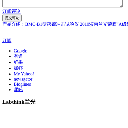
订阅评论
产品介绍：BMC-B1型落镖冲击试验仪
2010济南兰光荣膺“A
订阅
Google
有道
鲜果
抓虾
My Yahoo!
newsgator
Bloglines
哪吒
Labthink兰光