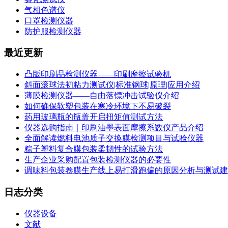
气相色谱仪
口罩检测仪器
防护服检测仪器
最近更新
凸版印刷品检测仪器——印刷摩擦试验机
斜面滚球法初粘力测试仪|标准钢球|原理|应用介绍
薄膜检测仪器——自由落镖冲击试验仪介绍
如何确保软塑包装在寒冷环境下不易破裂
药用玻璃瓶的瓶盖开启扭矩值测试方法
仪器选购指南｜印刷油墨表面摩擦系数仪产品介绍
全面解读燃料电池质子交换膜检测项目与试验仪器
粽子塑料复合膜包装柔韧性的试验方法
生产企业采购配置包装检测仪器的必要性
调味料包装卷膜生产线上易打滑跑偏的原因分析与测试建
日志分类
仪器设备
文献