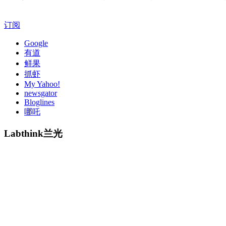
订阅
Google
有道
鲜果
抓虾
My Yahoo!
newsgator
Bloglines
哪吒
Labthink兰光