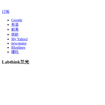
订阅
Google
有道
鲜果
抓虾
My Yahoo!
newsgator
Bloglines
哪吒
Labthink兰光