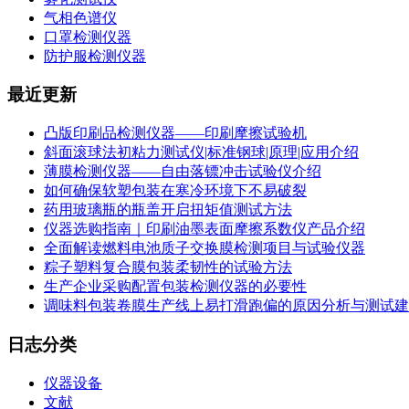
气相色谱仪
口罩检测仪器
防护服检测仪器
最近更新
凸版印刷品检测仪器——印刷摩擦试验机
斜面滚球法初粘力测试仪|标准钢球|原理|应用介绍
薄膜检测仪器——自由落镖冲击试验仪介绍
如何确保软塑包装在寒冷环境下不易破裂
药用玻璃瓶的瓶盖开启扭矩值测试方法
仪器选购指南｜印刷油墨表面摩擦系数仪产品介绍
全面解读燃料电池质子交换膜检测项目与试验仪器
粽子塑料复合膜包装柔韧性的试验方法
生产企业采购配置包装检测仪器的必要性
调味料包装卷膜生产线上易打滑跑偏的原因分析与测试建
日志分类
仪器设备
文献