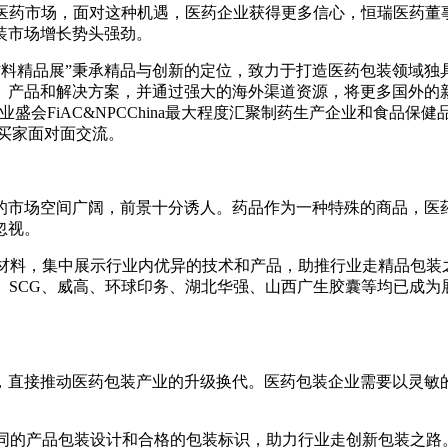
医药市场，面对这种机遇，医药企业获得更多信心，恒瑞医药董事
装市场增长势头强劲。
药包装材料精品展”秉承精品与创新的定位，致力于打造医药包装领域独
、产品和解决方案，并通过强大的海外渠道资源，将更多国外的
品行业盛会FiAC&NPCChina最大程度汇聚制药生产企业和食
外买家面对面交流。
市场空间广阔，前景十分诱人。药品作为一种特殊的商品，医药
忽视。
包装材料，集中展示行业内优异的技术和产品，助推行业走精品包装之路
RESSPART、SCG、威高、环球印务、湖北华强、山西广生胶囊等均
直接推动医药包装产业的升级换代。医药包装企业需要以灵敏的
、与众不同的产品包装设计和合格的包装标识，助力行业走创新包装之路