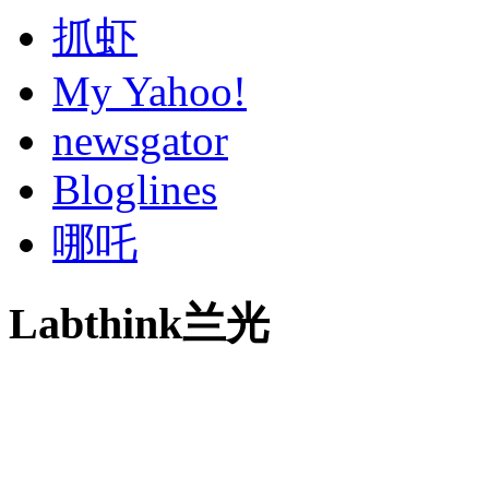
抓虾
My Yahoo!
newsgator
Bloglines
哪吒
Labthink兰光