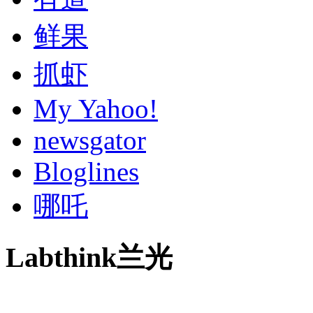
鲜果
抓虾
My Yahoo!
newsgator
Bloglines
哪吒
Labthink兰光