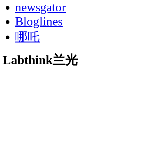
newsgator
Bloglines
哪吒
Labthink兰光